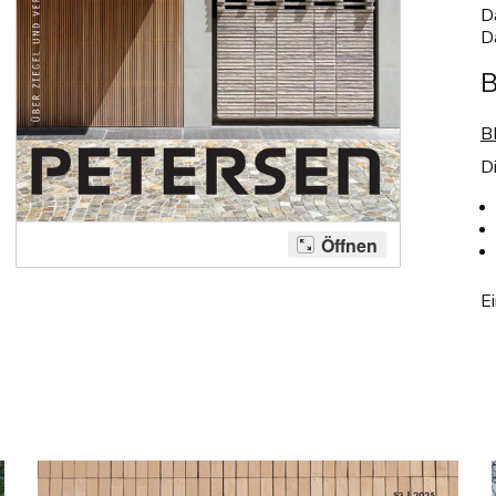
D
D
B
D
Ei