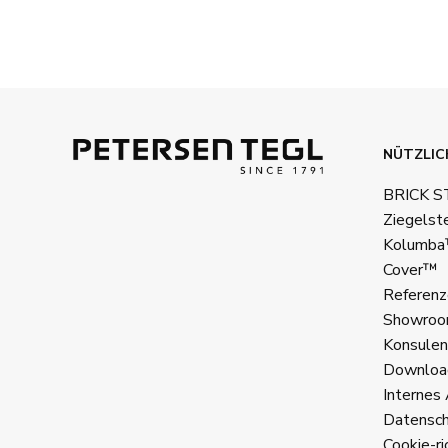
NÜTZLIC
BRICK 
Ziegelst
Kolumb
Cover™
Referenz
Showroo
Konsulen
Downloa
Internes 
Datenschu
Cookie-ric