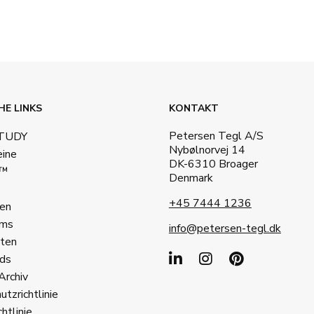
HE LINKS
KONTAKT
Petersen Tegl A/S
STUDY
Nybølnorvej 14
eine
DK-6310 Broager
a™
Denmark
+45 7444 1236
en
ms
info@petersen-tegl.dk
ten
ds
Archiv
tzrichtlinie
htlinie