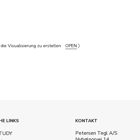
〉
ie Visualisierung zu erstellen
OPEN
HE LINKS
KONTAKT
Petersen Tegl A/S
STUDY
Nybølnorvej 14