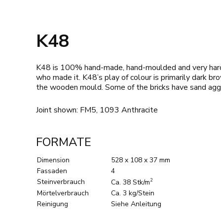
K48
K48 is 100% hand-made, hand-moulded and very hard-fir
who made it. K48’s play of colour is primarily dark b
the wooden mould. Some of the bricks have sand aggr
Joint shown: FM5, 1093 Anthracite
FORMATE
Dimension
528 x 108 x 37 mm
Fassaden
4
Steinverbrauch
2
Ca. 38 Stk/m
Mörtelverbrauch
Ca. 3 kg/Stein
Reinigung
Siehe Anleitung