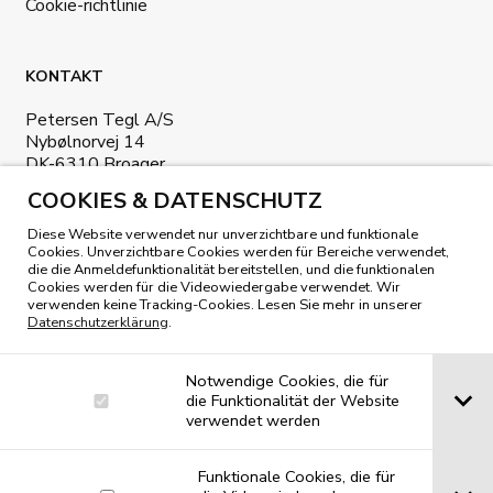
Cookie-richtlinie
KONTAKT
Petersen Tegl A/S
Nybølnorvej 14
DK-6310 Broager
Denmark
COOKIES & DATENSCHUTZ
+45 7444 1236
Diese Website verwendet nur unverzichtbare und funktionale
Cookies. Unverzichtbare Cookies werden für Bereiche verwendet,
info@petersen-tegl.dk
die die Anmeldefunktionalität bereitstellen, und die funktionalen
Cookies werden für die Videowiedergabe verwendet. Wir
verwenden keine Tracking-Cookies. Lesen Sie mehr in unserer
Datenschutzerklärung
.
Notwendige Cookies, die für
die Funktionalität der Website
UNSER MAGAZIN LESEN
verwendet werden
Funktionale Cookies, die für