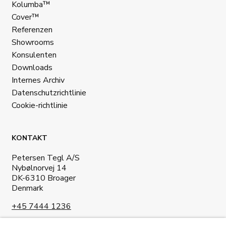
Kolumba™
Cover™
Referenzen
Showrooms
Konsulenten
Downloads
Internes Archiv
Datenschutzrichtlinie
Cookie-richtlinie
KONTAKT
Petersen Tegl A/S
Nybølnorvej 14
DK-6310 Broager
Denmark
+45 7444 1236
info@petersen-tegl.dk