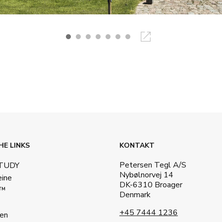
HE LINKS
KONTAKT
Petersen Tegl A/S
STUDY
Nybølnorvej 14
eine
DK-6310 Broager
a™
Denmark
+45 7444 1236
en