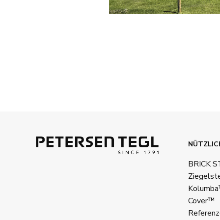
NÜTZLIC
BRICK 
Ziegelst
Kolumb
Cover™
Referenz