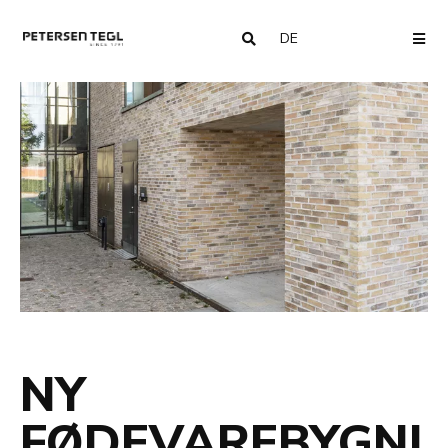
DE
COUNTRY
ME
NY
FØDEVAREBYGNI