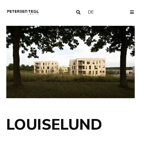
DE
COUNTRY
ME
LOUISELUND