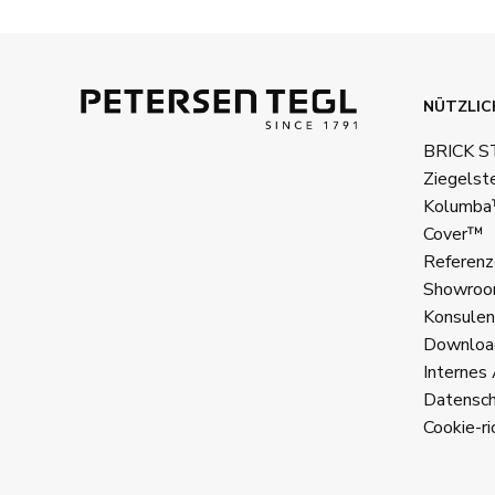
NÜTZLIC
BRICK 
Ziegelst
Kolumb
Cover™
Referenz
Showroo
Konsulen
Downloa
Internes 
Datenschu
Cookie-ric