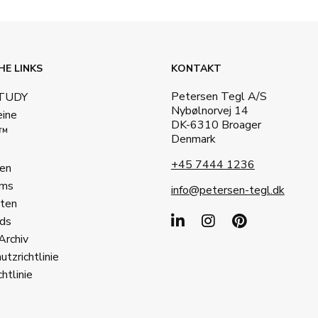
HE LINKS
KONTAKT
Petersen Tegl A/S
STUDY
Nybølnorvej 14
eine
DK-6310 Broager
a™
Denmark
+45 7444 1236
en
ms
info@petersen-tegl.dk
ten
ds
Archiv
tzrichtlinie
htlinie