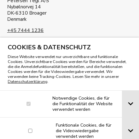
Petersen Tegl A/S
Nybølnorvej 14
DK-6310 Broager
Denmark
+45 7444 1236
info@petersen-tegl.dk
COOKIES & DATENSCHUTZ
Diese Website verwendet nur unverzichtbare und funktionale
Cookies. Unverzichtbare Cookies werden für Bereiche verwendet,
die die Anmeldefunktionalität bereitstellen, und die funktionalen
Cookies werden für die Videowiedergabe verwendet. Wir
verwenden keine Tracking-Cookies. Lesen Sie mehr in unserer
UNSER MAGAZIN LESEN
Datenschutzerklärung
.
Notwendige Cookies, die für
die Funktionalität der Website
verwendet werden
Funktionale Cookies, die für
die Videowiedergabe
verwendet werden